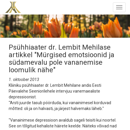
Togg
navig
Psühhiaater dr. Lembit Mehilase
artikkel "Mürgised emotsioonid ja
südamevalu pole vananemise
loomulik nähe"
1. oktoober 2013
Kliiniku psühhiaater dr. Lembit Mehilane andis Eesti
Päevalehe Seeniorilehele intervjuu vanemaealiste
depressioonist.
"Arsti juurde tasub pöörduda, kui vanainimesel korduvad
mõtted: oli ja on halvasti, ja järjest halvemaks läheb."
"Vanainimese depressioon avaldub sageli teisiti kui noortel.
See on tõlgitud kehaliste häirete keelde. Näiteks võivad nad