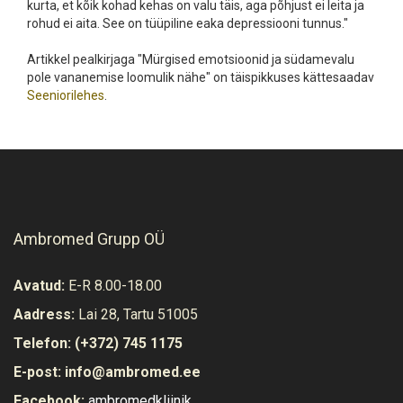
kurta, et kõik kohad kehas on valu täis, aga põhjust ei leita ja
rohud ei aita. See on tüüpiline eaka depressiooni tunnus."
Artikkel pealkirjaga "Mürgised emotsioonid ja südamevalu
pole vananemise loomulik nähe" on täispikkuses kättesaadav
Seeniorilehes
.
Ambromed Grupp OÜ
Avatud:
E-R 8.00-18.00
Aadress:
Lai 28, Tartu 51005
Telefon:
(+372) 745 1175
E-post:
info@ambromed.ee
Facebook:
ambromedkliinik