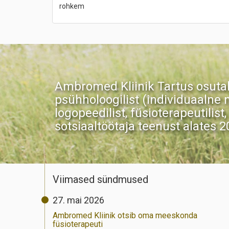
rohkem
Ambromed Kliinik Tartus osutab 
psühholoogilist (individuaalne n
logopeedilist, füsioterapeutilist
sotsiaaltöötaja teenust alates 2
Viimased sündmused
27. mai 2026
Ambromed Kliinik otsib oma meeskonda
füsioterapeuti