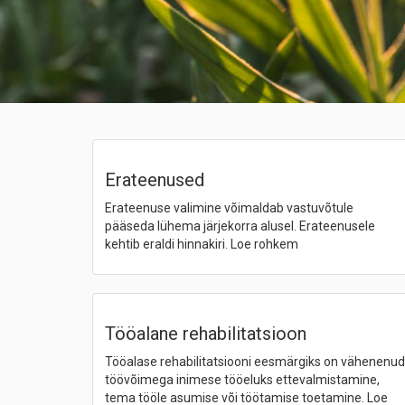
Erateenused
Erateenuse valimine võimaldab vastuvõtule
pääseda lühema järjekorra alusel. Erateenusele
kehtib eraldi hinnakiri. Loe rohkem
Tööalane rehabilitatsioon
Tööalase rehabilitatsiooni eesmärgiks on vähenenud
töövõimega inimese tööeluks ettevalmistamine,
tema tööle asumise või töötamise toetamine. Loe