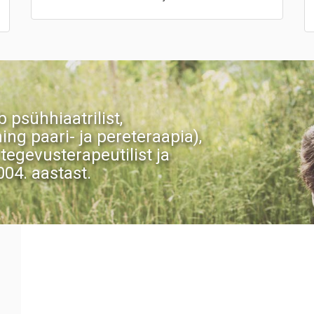
psühhiaatrilist,
ing paari- ja pereteraapia),
, tegevusterapeutilist ja
004. aastast.